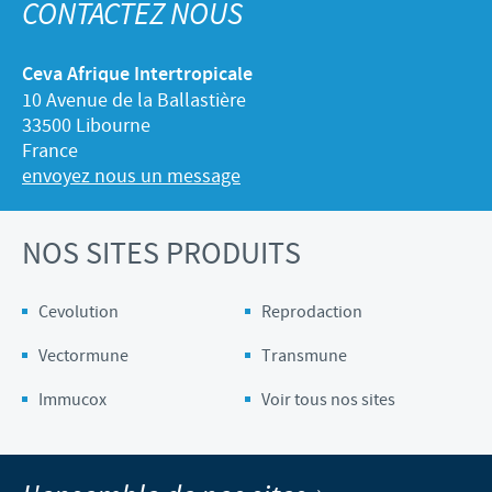
CONTACTEZ NOUS
Ceva Afrique Intertropicale
10 Avenue de la Ballastière
33500 Libourne
France
envoyez nous un message
NOS SITES PRODUITS
Cevolution
Reprodaction
Vectormune
Transmune
Immucox
Voir tous nos sites