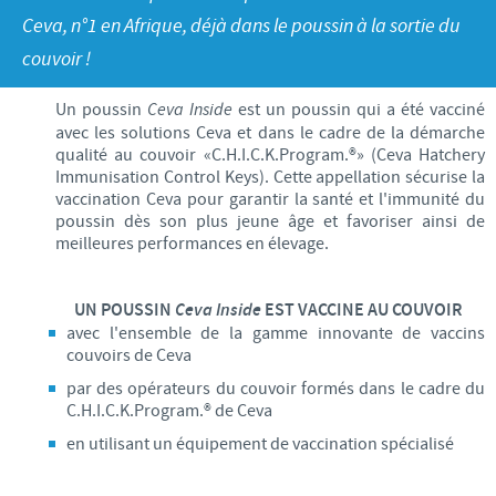
Volailles
Communiqué de presse
Ceva, n°1 en Afrique, déjà dans le poussin à la sortie du
Avantages du poussin Ceva Inside
Importance de la responsabilité
CARRIERE
couvoir !
C.H.I.C.K. Program®
Programmes de soutien
Offres d'emploi
CONTACTEZ-NOUS
Un poussin
Ceva Inside
est un poussin qui a été vacciné
Vaccins couvoirs
Business et partenariat scientifique
avec les solutions Ceva et dans le cadre de la démarche
qualité au couvoir «C.H.I.C.K.Program.®» (Ceva Hatchery
Equipements de vaccination
Immunisation Control Keys). Cette appellation sécurise la
vaccination Ceva pour garantir la santé et l'immunité du
poussin dès son plus jeune âge et favoriser ainsi de
meilleures performances en élevage.
UN POUSSIN
Ceva Inside
EST VACCINE AU COUVOIR
avec l'ensemble de la gamme innovante de vaccins
couvoirs de Ceva
par des opérateurs du couvoir formés dans le cadre du
C.H.I.C.K.Program.® de Ceva
en utilisant un équipement de vaccination spécialisé