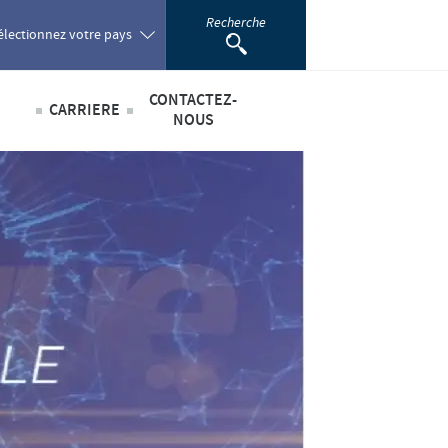
Recherche
électionnez votre pays
CONTACTEZ-
CARRIERE
oland
NOUS
Offres d'emploi
sabilité
ortugal
omania
scientifique
ussia
outh Africa
pain