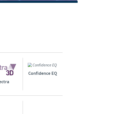
weden
hailand
unisia
urkey
kraine
Confidence EQ
nited Kingdom
ectra
SA
ietnam