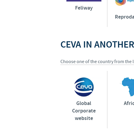
Feliway
Reproda
CEVA IN ANOTHE
Choose one of the country from the li
Global
Afri
Corporate
website