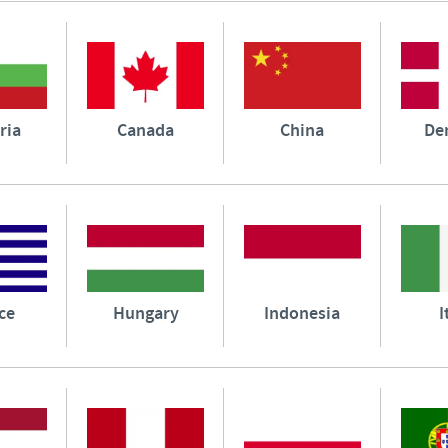
ria
Canada
China
De
ce
Hungary
Indonesia
I