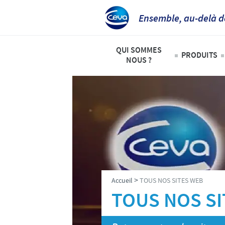
Ensemble, au-delà d
QUI SOMMES
PRODUITS
NOUS ?
Animaux
Ceva Afrique Intertropicale
Liste de
Aperçu de la société
Bovins
Notre mission
Ovins – 
Nos activités
Volailles
Nos valeurs
>
Accueil
TOUS NOS SITES WEB
Contacts équipe Ceva Afrique 
TOUS NOS S