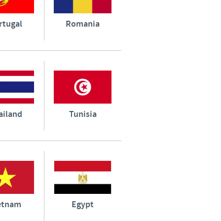
rtugal
Romania
ailand
Tunisia
etnam
Egypt