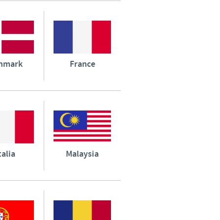
nmark
France
talia
Malaysia