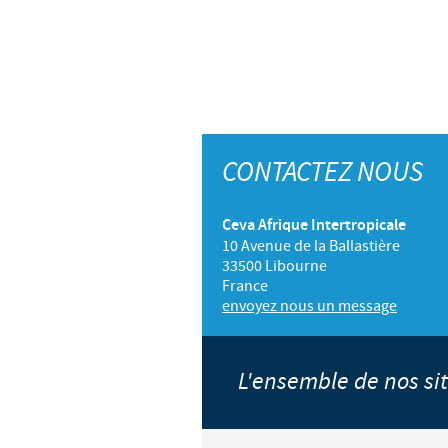
CONTACTEZ NOUS
Ceva Afrique Intertropicale
10 Avenue de la Ballastière
33500 Libourne
France
envoyez nous un message
L'ensemble de nos s