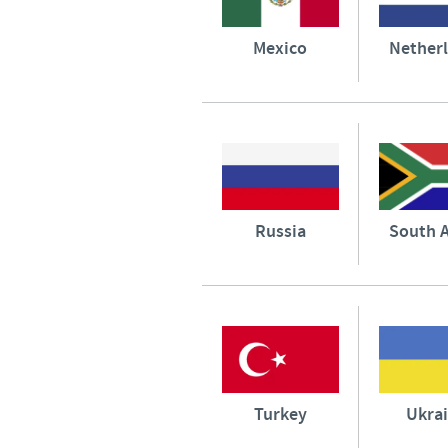
Mexico
Nether
Russia
South A
Turkey
Ukra