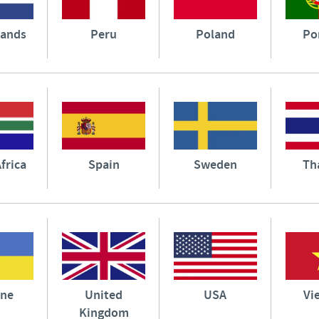
lands
Peru
Poland
Po
frica
Spain
Sweden
Th
ine
United
USA
Vi
Kingdom