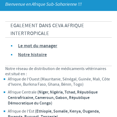
Volailles
Communiqué de presse
Bienvenue en Afrique Sub-Saharienne !!!
Avantages du poussin Ceva Inside
Importance de la responsabilité
CARRIERE
C.H.I.C.K. Program®
Programmes de soutien
Offres d'emploi
EGALEMENT DANS CEVA AFRIQUE
CONTACTEZ-NOUS
Vaccins couvoirs
Business et partenariat scientifique
INTERTROPICALE
Equipements de vaccination
Le mot du manager
Notre histoire
Notre réseau de distribution de médicaments vétérinaires
est situé en :
Afrique de l’Ouest (Mauritanie, Sénégal, Guinée, Mali, Côte
d'Ivoire, Burkina Faso, Ghana, Bénin, Togo)
Afrique Centrale
(Niger, Nigéria, Tchad, République
Centrafricaine, Cameroun, Gabon, République
Démocratique du Congo)
Afrique de l’Est
(Ethiopie, Somalie, Kenya, Ouganda,
Rwanda, Burundi, Tanzanie)