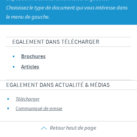
Volailles
Communiqué de presse
Choisissez le type de document qui vous intéresse dans
Avantages du poussin Ceva Inside
Importance de la responsabilité
CARRIERE
le menu de gauche.
C.H.I.C.K. Program®
Programmes de soutien
Offres d'emploi
CONTACTEZ-NOUS
Vaccins couvoirs
Business et partenariat scientifique
EGALEMENT DANS TÉLÉCHARGER
Equipements de vaccination
Brochures
Articles
EGALEMENT DANS ACTUALITÉ & MÉDIAS
Télécharger
Communiqué de presse
Retour haut de page