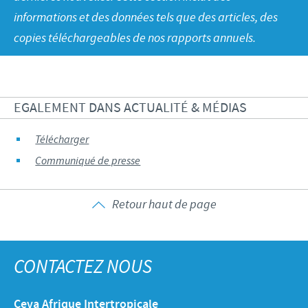
Volailles
Communiqué de presse
informations et des données tels que des articles, des
Avantages du poussin Ceva Inside
Importance de la responsabilité
CARRIERE
copies téléchargeables de nos rapports annuels.
C.H.I.C.K. Program®
Programmes de soutien
Offres d'emploi
CONTACTEZ-NOUS
Vaccins couvoirs
Business et partenariat scientifique
Equipements de vaccination
EGALEMENT DANS ACTUALITÉ & MÉDIAS
Télécharger
Communiqué de presse
Retour haut de page
CONTACTEZ NOUS
Ceva Afrique Intertropicale