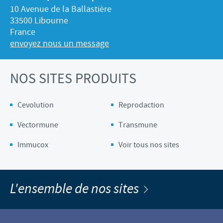
10 Avenue de la Ballastière
33500 Libourne
France
envoyez nous un message
NOS SITES PRODUITS
Cevolution
Reprodaction
Vectormune
Transmune
Immucox
Voir tous nos sites
L'ensemble de nos sites