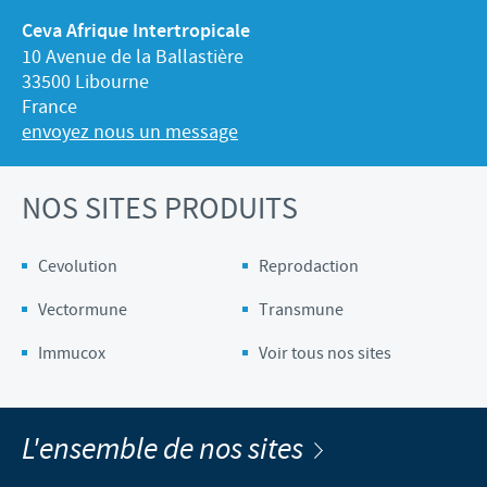
Ceva Afrique Intertropicale
10 Avenue de la Ballastière
33500 Libourne
France
envoyez nous un message
NOS SITES PRODUITS
Cevolution
Reprodaction
Vectormune
Transmune
Immucox
Voir tous nos sites
L'ensemble de nos sites