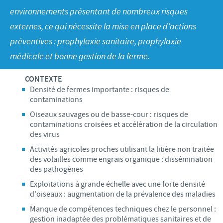
Volailles
Communiqué de presse
environnements présentant de nombreux risques
Avantages du poussin Ceva Inside
Importance de la responsabilité
CARRIERE
externes, ce qui nécessite la mise en place d'actions
C.H.I.C.K. Program®
Programmes de soutien
préventives : prophylaxie sanitaire, prophylaxie
Offres d'emploi
CONTACTEZ-NOUS
Vaccins couvoirs
Business et partenariat scientifique
médicale et bonne gestion de la ferme.
Equipements de vaccination
CONTEXTE
Densité de fermes importante : risques de
contaminations
Oiseaux sauvages ou de basse-cour : risques de
contaminations croisées et accélération de la circulation
des virus
Activités agricoles proches utilisant la litière non traitée
des volailles comme engrais organique : dissémination
des pathogènes
Exploitations à grande échelle avec une forte densité
d'oiseaux : augmentation de la prévalence des maladies
Manque de compétences techniques chez le personnel :
gestion inadaptée des problématiques sanitaires et de