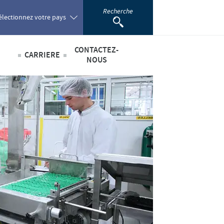
Recherche
électionnez votre pays
CONTACTEZ-
CARRIERE
oland
NOUS
Offres d'emploi
sabilité
ortugal
omania
scientifique
ussia
outh Africa
pain