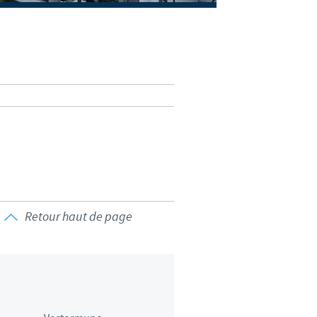
weden
hailand
unisia
urkey
kraine
nited Kingdom
Retour haut de page
SA
ietnam