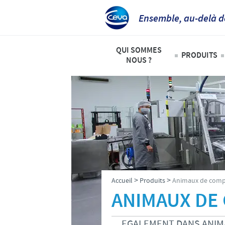
Ensemble, au-delà d
QUI SOMMES
PRODUITS
NOUS ?
Animaux
Ceva Afrique Intertropicale
Liste de
Aperçu de la société
Bovins
Notre mission
Ovins – 
Nos activités
Volailles
Nos valeurs
>
>
Accueil
Produits
Animaux de comp
Contacts équipe Ceva Afrique 
ANIMAUX DE
EGALEMENT DANS ANIM