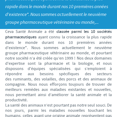
Volailles
Communiqué de presse
rapide dans le monde durant nos 10 premières années
Avantages du poussin Ceva Inside
Importance de la responsabilité
CARRIERE
d'existence*. Nous sommes actuellement le neuvième
C.H.I.C.K. Program®
Programmes de soutien
groupe pharmaceutique vétérinaire au monde,...
Offres d'emploi
CONTACTEZ-NOUS
Vaccins couvoirs
Business et partenariat scientifique
Ceva Santé Animale a été
classée parmi les 10 sociétés
pharmaceutiques
ayant connu la croissance la plus rapide
Equipements de vaccination
dans le monde durant nos 10 premières années
d'existence*. Nous sommes actuellement le neuvième
groupe pharmaceutique vétérinaire au monde, et pourtant
notre société n’a été créée qu’en 1999 ! Nos deux domaines
d'expertise sont la pharmacie et la biologie, et nous
disposons d'équipes spécialisées qui s’emploient à
répondre aux besoins spécifiques des secteurs
des ruminants, des volailles, des porcs et des animaux de
compagnie. Nous nous efforçons toujours de trouver de
meilleurs remèdes aux maladies existantes et nouvelles,
nous permettant ainsi d’améliorer la santé animale et la
productivité.
La santé des animaux n’est pourtant pas notre seul souci. De
nos jours, parmi les maladies nouvelles touchant les
humains, celles ayant une origine animale représentent pas