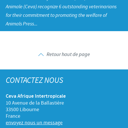
Volailles
Communiqué de presse
Animale (Ceva) recognize 6 outstanding veterinarians
Avantages du poussin Ceva Inside
Importance de la responsabilité
CARRIERE
for their commitment to promoting the welfare of
C.H.I.C.K. Program®
Programmes de soutien
Animals Press...
Offres d'emploi
CONTACTEZ-NOUS
Vaccins couvoirs
Business et partenariat scientifique
Equipements de vaccination
Retour haut de page
CONTACTEZ NOUS
Ceva Afrique Intertropicale
10 Avenue de la Ballastière
33500 Libourne
France
envoyez nous un message