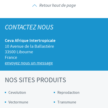
Volailles
Communiqué de presse
Retour haut de page
Avantages du poussin Ceva Inside
Importance de la responsabilité
CARRIERE
C.H.I.C.K. Program®
Programmes de soutien
Offres d'emploi
CONTACTEZ-NOUS
CONTACTEZ NOUS
Vaccins couvoirs
Business et partenariat scientifique
Equipements de vaccination
Ceva Afrique Intertropicale
10 Avenue de la Ballastière
33500 Libourne
France
envoyez nous un message
NOS SITES PRODUITS
Cevolution
Reprodaction
Vectormune
Transmune