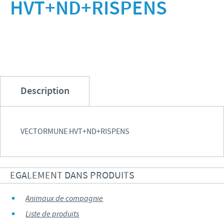
HVT+ND+RISPENS
Volailles
Communiqué de presse
Avantages du poussin Ceva Inside
Importance de la responsabilité
CARRIERE
C.H.I.C.K. Program®
Programmes de soutien
Offres d'emploi
CONTACTEZ-NOUS
Vaccins couvoirs
Business et partenariat scientifique
Equipements de vaccination
Description
VECTORMUNE HVT+ND+RISPENS
EGALEMENT DANS PRODUITS
Animaux de compagnie
Liste de produits