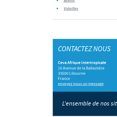
Bovins
Volailles
CONTACTEZ NOUS
Ceva Afrique Intertropicale
10 Avenue de la Ballastière
33500 Libourne
France
envoyez nous un message
L'ensemble de nos s