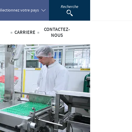
Recherche
électionnez votre pays
CONTACTEZ-
CARRIERE
oland
NOUS
Offres d'emploi
sabilité
ortugal
omania
scientifique
ussia
outh Africa
pain