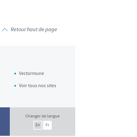
d'un pays à un autre. En
ez pourraient ne pas être
Retour haut de page
Vectormune
Voir tous nos sites
Changer de langue
En
Fr