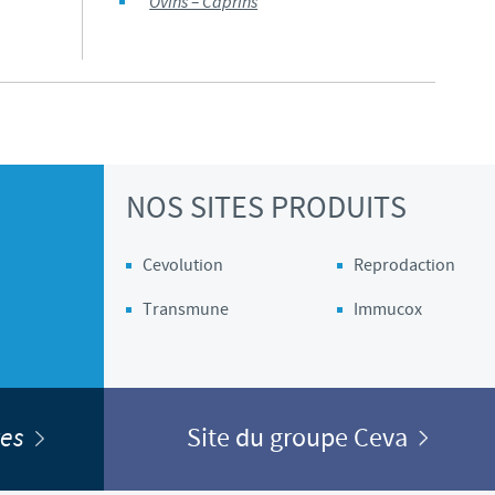
Ovins – Caprins
Les contraintes réglementaires et les pratiques médicales varient 
conséquence, les informations disponibles du site sur lequel vous entr
pertinente à l'usage dans votre pays.
NOS SITES PRODUITS
Cevolution
Reprodaction
Transmune
Immucox
ites
Site du groupe Ceva