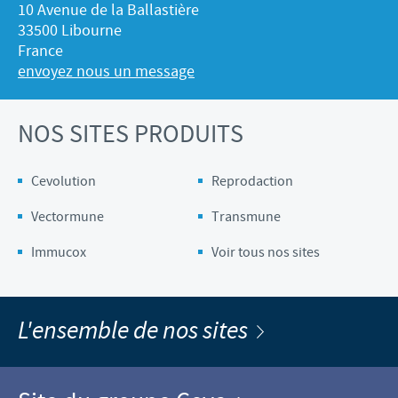
10 Avenue de la Ballastière
33500 Libourne
France
envoyez nous un message
NOS SITES PRODUITS
Cevolution
Reprodaction
Vectormune
Transmune
Immucox
Voir tous nos sites
L'ensemble de nos sites