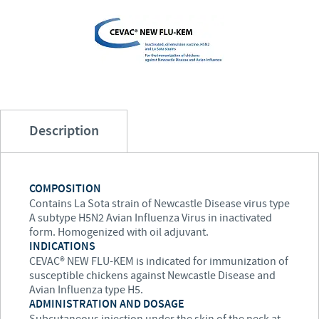
Volailles
Communiqué de presse
Avantages du poussin Ceva Inside
Importance de la responsabilité
CARRIERE
C.H.I.C.K. Program®
Programmes de soutien
Offres d'emploi
CONTACTEZ-NOUS
Vaccins couvoirs
Business et partenariat scientifique
Equipements de vaccination
Description
COMPOSITION
Contains La Sota strain of Newcastle Disease virus type
A subtype H5N2 Avian Influenza Virus in inactivated
form. Homogenized with oil adjuvant.
INDICATIONS
CEVAC® NEW FLU-KEM is indicated for immunization of
susceptible chickens against Newcastle Disease and
Avian Influenza type H5.
ADMINISTRATION AND DOSAGE
Subcutaneous injection under the skin of the neck at