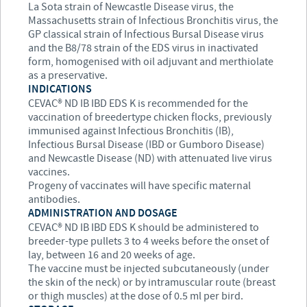
La Sota strain of Newcastle Disease virus, the
Massachusetts strain of Infectious Bronchitis virus, the
GP classical strain of Infectious Bursal Disease virus
and the B8/78 strain of the EDS virus in inactivated
form, homogenised with oil adjuvant and merthiolate
as a preservative.
INDICATIONS
CEVAC® ND IB IBD EDS K is recommended for the
vaccination of breedertype chicken flocks, previously
immunised against Infectious Bronchitis (IB),
Infectious Bursal Disease (IBD or Gumboro Disease)
and Newcastle Disease (ND) with attenuated live virus
vaccines.
Progeny of vaccinates will have specific maternal
antibodies.
ADMINISTRATION AND DOSAGE
CEVAC® ND IB IBD EDS K should be administered to
breeder-type pullets 3 to 4 weeks before the onset of
lay, between 16 and 20 weeks of age.
The vaccine must be injected subcutaneously (under
the skin of the neck) or by intramuscular route (breast
or thigh muscles) at the dose of 0.5 ml per bird.