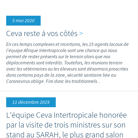
Volailles
Communiqué de presse
Avantages du poussin Ceva Inside
Importance de la responsabilité
CARRIERE
5 mai 2020
C.H.I.C.K. Program®
Programmes de soutien
Offres d'emploi
CONTACTEZ-NOUS
Ceva reste à vos côtés
>
Vaccins couvoirs
Business et partenariat scientifique
En ces temps complexes et incertains, les 25 agents locaux de
Equipements de vaccination
l’équipe Afrique Intertropicale sont une chance qui nous
permet de rester présents sur le terrain alors que nos
déplacements sont interdits. Toutefois, les réunions terrain
avec les vétérinaires ou les éleveurs sont désormais proscrites
dans certains pays de la zone, sécurité sanitaire liée au
Coronavirus oblige. Fini donc les traditionnels...
11 décembre 2019
L'équipe Ceva Intertropicale honorée
par la visite de trois ministres sur son
stand au SARAH, le plus grand salon