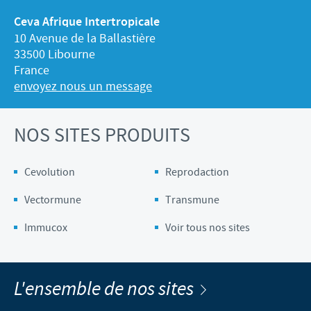
Ceva Afrique Intertropicale
10 Avenue de la Ballastière
33500 Libourne
France
envoyez nous un message
NOS SITES PRODUITS
Cevolution
Reprodaction
Vectormune
Transmune
Immucox
Voir tous nos sites
L'ensemble de nos sites