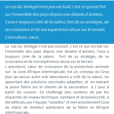
Volailles
Communiqué de presse
Le cas du Sénégal n’est pas exclusif, c’est ce qui est fait
Avantages du poussin Ceva Inside
Importance de la responsabilité
CARRIERE
sur l’ensemble des pays depuis une dizaine d’années.
C.H.I.C.K. Program®
Programmes de soutien
Ceva a toujours créé de la valeur, fort de sa stratégie, de
Offres d'emploi
CONTACTEZ-NOUS
Vaccins couvoirs
Business et partenariat scientifique
sa croissance et de son expérience vécue sur le terrain.
L’aviculture, cœur...
Equipements de vaccination
Le cas du Sénégal n’est pas exclusif, c’est ce qui est fait sur
l’ensemble des pays depuis une dizaine d’années. Ceva a
toujours créé de la valeur, fort de sa stratégie, de sa
croissance et de son expérience vécue sur le terrain.
L’aviculture, cœur de croissance de la production animale
sur la zone Afrique intertropicale, est un créneau où Ceva
plus qu’aucun autre vrai laboratoire a créé de la valeur, en
apportant des solutions vaccinales adaptées, et en menant
la jeune filière sur le chemin de la vaccination à 1 jour à
partir du couvoir. Ce challenge peu soutenu de par les
disparités de niveau technique, sanitaire et de biosécurité, a
été défendu par l’équipe "volailles" et met actuellement Ceva
au statut de meilleur partenaire de la filière en Afrique
intertropicale.