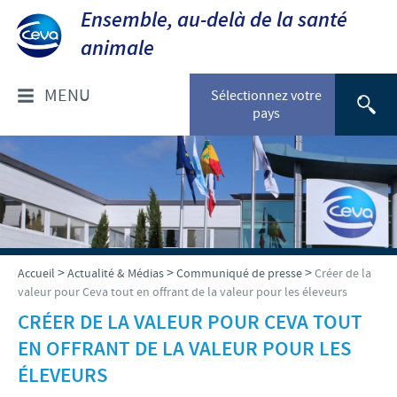
Ensemble, au-delà de la santé
animale
MENU
Sélectionnez votre
pays
QUI SOMMES NOUS ?
Ceva Afrique Intertropicale
PRODUITS
Aperçu de la société
Animaux de compagnie
CEVA-INSIDE
>
>
>
Accueil
Actualité & Médias
Communiqué de presse
Créer de la
Notre mission
valeur pour Ceva tout en offrant de la valeur pour les éleveurs
Liste de produits
Nos activités
Introduction à Ceva Inside
CRÉER DE LA VALEUR POUR CEVA TOUT
ACTUALITÉ & MÉDIAS
Bovins
EN OFFRANT DE LA VALEUR POUR LES
Nos valeurs
Qu'est ce que le poussin Ceva Inside ?
Ovins – Caprins
Télécharger
ÉLEVEURS
RESPONSABILITÉ ET PARTENARIATS
Contacts équipe Ceva Afrique Intertropicale
Pourquoi la vaccination au couvoir ?