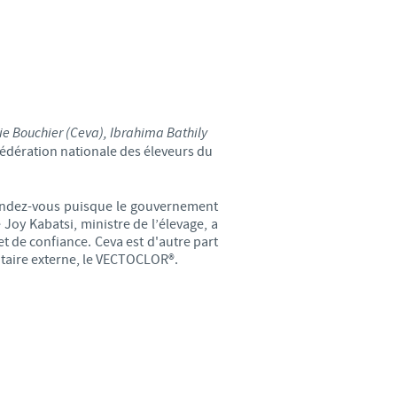
d'un pays à un autre. En
ez pourraient ne pas être
ie Bouchier (Ceva), Ibrahima Bathily
fédération nationale des éleveurs du
 rendez-vous puisque le gouvernement
y Kabatsi, ministre de l’élevage, a
t de confiance. Ceva est d'autre part
sitaire externe, le VECTOCLOR®.