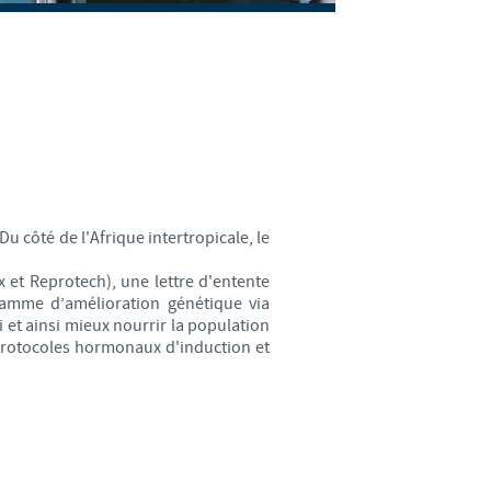
weden
hailand
unisia
urkey
u côté de l'Afrique intertropicale, le
kraine
x et Reprotech), une lettre d'entente
ogramme d’amélioration génétique via
nited Kingdom
i et ainsi mieux nourrir la population
protocoles hormonaux d'induction et
SA
ietnam