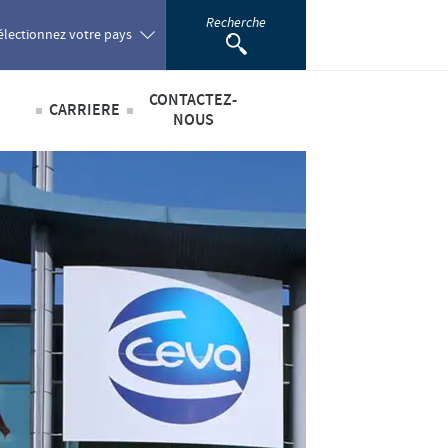
Recherche
électionnez votre pays
CONTACTEZ-
CARRIERE
oland
NOUS
Offres d'emploi
sabilité
ortugal
omania
scientifique
ussia
outh Africa
pain