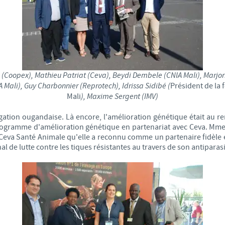
Les contraintes réglementaires et les pratiques médicales varient 
conséquence, les informations disponibles du site sur lequel vous entr
pertinente à l'usage dans votre pays.
 (Coopex), Mathieu Patriat (Ceva), Beydi Dembele (CNIA Mali), Marjor
 Mali), Guy Charbonnier (Reprotech), Idrissa Sidibé (
Président de la 
Mali
), Maxime Sergent (IMV)
légation ougandaise. Là encore, l'amélioration génétique était au
gramme d'amélioration génétique en partenariat avec Ceva. Mme Jo
Ceva Santé Animale qu'elle a reconnu comme un partenaire fidèle e
 de lutte contre les tiques résistantes au travers de son antipara