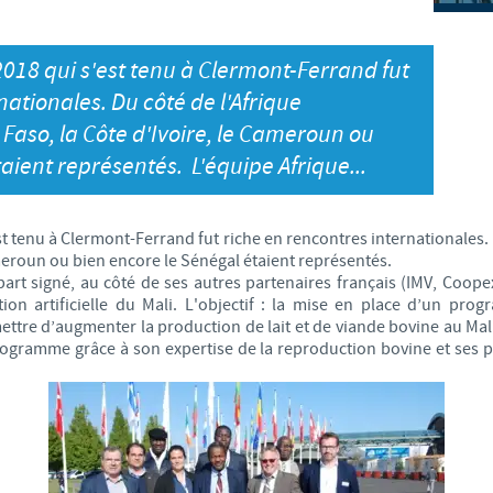
S
Japan
Bulgaria
018 qui s'est tenu à Clermont-Ferrand fut
T
Korea
nationales. Du côté de l'Afrique
Canada (EN)
a Faso, la Côte d'Ivoire, le Cameroun ou
T
Malaysia
aient représentés. L'équipe Afrique...
Chile
T
Mexico
China
 tenu à Clermont-Ferrand fut riche en rencontres internationales. D
U
ameroun ou bien encore le Sénégal étaient représentés.
Middle East
art signé, au côté de ses autres partenaires français (IMV, Coope
Colombia
ion artificielle du Mali. L'objectif : la mise en place d’un pr
U
mettre d’augmenter la production de lait et de viande bovine au Mal
Netherlands
gramme grâce à son expertise de la reproduction bovine et ses 
Denmark
U
Peru
Egypt
V
Philippines
Vous quittez le site pays pour accéder à un autre site du groupe.