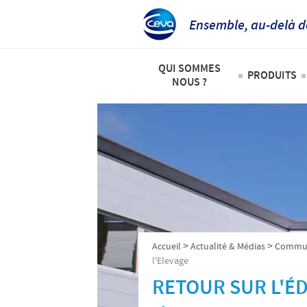
Ensemble, au-delà d
QUI SOMMES
PRODUITS
NOUS ?
Animaux
Ceva Afrique Intertropicale
Liste de
Aperçu de la société
Bovins
Notre mission
Ovins – 
Nos activités
Volailles
Nos valeurs
>
>
Accueil
Actualité & Médias
Commun
Contacts équipe Ceva Afrique 
l'Elevage
RETOUR SUR L'ÉD