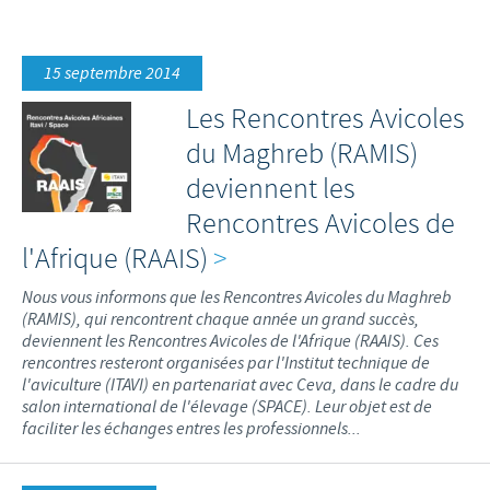
Volailles
Communiqué de presse
Avantages du poussin Ceva Inside
Importance de la responsabilité
CARRIERE
15 septembre 2014
C.H.I.C.K. Program®
Programmes de soutien
Offres d'emploi
CONTACTEZ-NOUS
Les Rencontres Avicoles
Vaccins couvoirs
Business et partenariat scientifique
du Maghreb (RAMIS)
Equipements de vaccination
deviennent les
Rencontres Avicoles de
l'Afrique (RAAIS)
>
Nous vous informons que les Rencontres Avicoles du Maghreb
(RAMIS), qui rencontrent chaque année un grand succès,
deviennent les Rencontres Avicoles de l'Afrique (RAAIS). Ces
rencontres resteront organisées par l'Institut technique de
l'aviculture (ITAVI) en partenariat avec Ceva, dans le cadre du
salon international de l'élevage (SPACE). Leur objet est de
faciliter les échanges entres les professionnels...