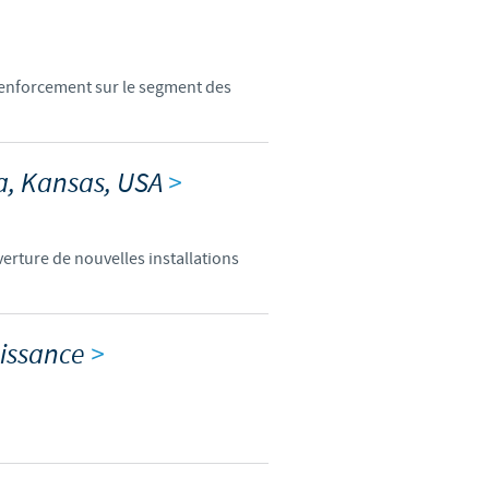
d'un pays à un autre. En
ez pourraient ne pas être
renforcement sur le segment des
xa, Kansas, USA
>
verture de nouvelles installations
oissance
>