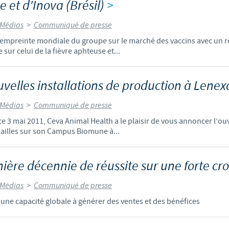
e et d'Inova (Brésil)
>
Les contraintes réglementaires et les pratiques médicales varient 
 Médias
>
Communiqué de presse
conséquence, les informations disponibles du site sur lequel vous entr
pertinente à l'usage dans votre pays.
l’empreinte mondiale du groupe sur le marché des vaccins avec un 
ur celui de la fièvre aphteuse et...
velles installations de production à Lene
 Médias
>
Communiqué de presse
e 3 mai 2011, Ceva Animal Health a le plaisir de vous annoncer l’ou
lailles sur son Campus Biomune à...
ière décennie de réussite sur une forte cr
 Médias
>
Communiqué de presse
une capacité globale à générer des ventes et des bénéfices