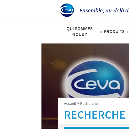
Ensemble, au-delà d
QUI SOMMES
PRODUITS
NOUS ?
Animaux
Ceva Afrique Intertropicale
Liste de
Aperçu de la société
Bovins
Notre mission
Ovins – 
Nos activités
Volailles
Nos valeurs
>
Accueil
Recherche
Contacts équipe Ceva Afrique 
RECHERCHE