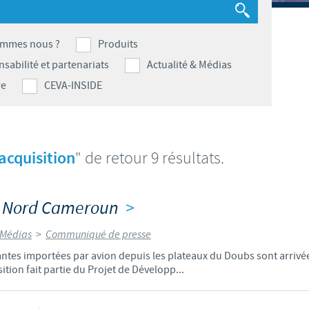
S
Japan
Bulgaria
T
ommes nous ?
Produits
Korea
sabilité et partenariats
Actualité & Médias
Canada (EN)
T
re
CEVA-INSIDE
Malaysia
Chile
T
Mexico
China
acquisition
" de retour 9 résultats.
U
Middle East
Colombia
U
le Nord Cameroun
>
Netherlands
Denmark
 Médias
>
Communiqué de presse
U
Peru
ntes importées par avion depuis les plateaux du Doubs sont arrivée
Egypt
ition fait partie du Projet de Développ...
V
Philippines
Vous quittez le site pays pour accéder à un autre site du groupe.