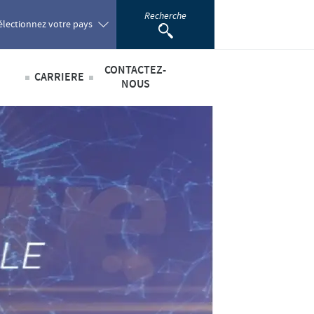
Recherche
électionnez votre pays
CONTACTEZ-
CARRIERE
oland
NOUS
Offres d'emploi
sabilité
ortugal
omania
scientifique
ussia
outh Africa
pain