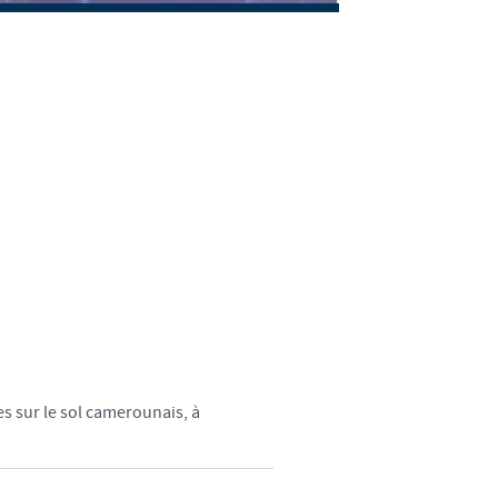
weden
hailand
unisia
urkey
kraine
nited Kingdom
SA
s sur le sol camerounais, à
ietnam