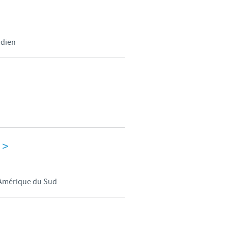
adien
e
>
n Amérique du Sud