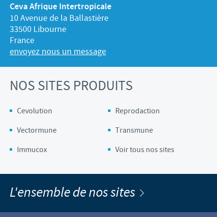
Ceva Afrique Intertropicale
10 Avenue de la Ballastière
33500 Libourne
France
envoyez nous un message
NOS SITES PRODUITS
Cevolution
Reprodaction
Vectormune
Transmune
Immucox
Voir tous nos sites
L'ensemble de nos sites