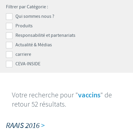
Volailles
Communiqué de presse
Filtrer par Catégorie :
Avantages du poussin Ceva Inside
Importance de la responsabilité
CARRIERE
Qui sommes nous ?
C.H.I.C.K. Program®
Programmes de soutien
Produits
Offres d'emploi
CONTACTEZ-NOUS
Vaccins couvoirs
Business et partenariat scientifique
Responsabilité et partenariats
Equipements de vaccination
Actualité & Médias
carriere
CEVA-INSIDE
Votre recherche pour "
vaccins
" de
retour 52 résultats.
RAAIS 2016
>