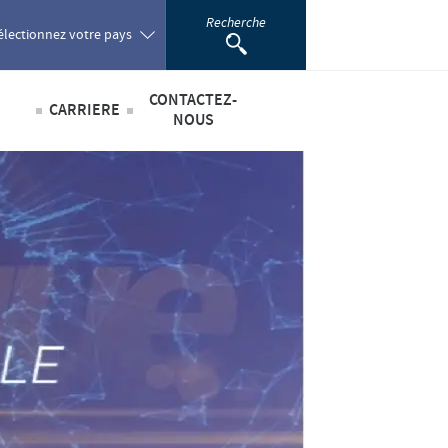
Recherche
électionnez votre pays
CONTACTEZ-
CARRIERE
oland
NOUS
Offres d'emploi
sabilité
ortugal
omania
scientifique
ussia
outh Africa
pain