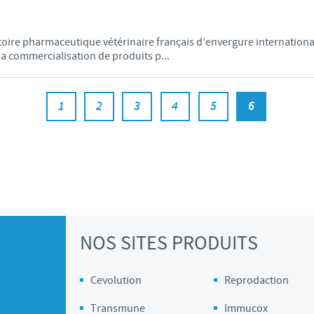
Les contraintes réglementaires et les pratiques médicales varient 
conséquence, les informations disponibles du site sur lequel vous entr
oire pharmaceutique vétérinaire français d’envergure international
pertinente à l'usage dans votre pays.
a commercialisation de produits p...
1
2
3
4
5
6
NOS SITES PRODUITS
Cevolution
Reprodaction
Transmune
Immucox