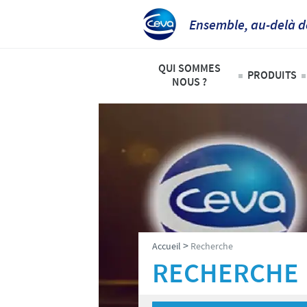
Ensemble, au-delà d
QUI SOMMES
PRODUITS
NOUS ?
Animaux
Ceva Afrique Intertropicale
Liste de
Aperçu de la société
Bovins
Notre mission
Ovins – 
Nos activités
Volailles
Nos valeurs
>
Accueil
Recherche
Contacts équipe Ceva Afrique 
RECHERCHE