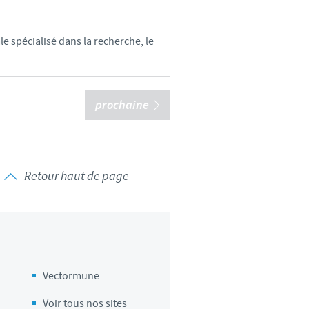
d'un pays à un autre. En
ez pourraient ne pas être
e spécialisé dans la recherche, le
prochaine
Retour haut de page
Vectormune
Voir tous nos sites