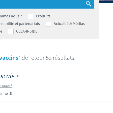
S
Japan
Bulgaria
T
ommes nous ?
Produits
Korea
sabilité et partenariats
Actualité & Médias
Canada (EN)
T
re
CEVA-INSIDE
Malaysia
Chile
T
Mexico
China
vaccins
" de retour 52 résultats.
U
Middle East
Colombia
U
picale
>
Netherlands
Denmark
 nous ?
U
Peru
nne !!!
Egypt
V
Philippines
Vous quittez le site pays pour accéder à un autre site du groupe.