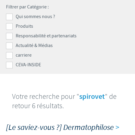
Volailles
Communiqué de presse
Filtrer par Catégorie :
Avantages du poussin Ceva Inside
Importance de la responsabilité
CARRIERE
Qui sommes nous ?
C.H.I.C.K. Program®
Programmes de soutien
Produits
Offres d'emploi
CONTACTEZ-NOUS
Vaccins couvoirs
Business et partenariat scientifique
Responsabilité et partenariats
Equipements de vaccination
Actualité & Médias
carriere
CEVA-INSIDE
Votre recherche pour "
spirovet
" de
retour 6 résultats.
[Le saviez-vous ?] Dermatophilose
>