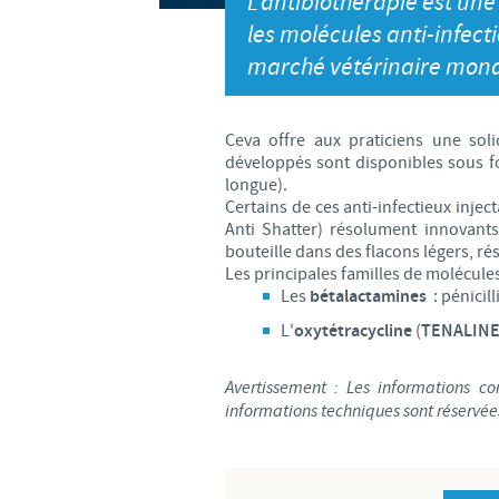
L'antibiothérapie est une
les molécules anti-infect
marché vétérinaire mond
Ceva offre aux praticiens une solid
développés sont disponibles sous fo
longue).
Certains de ces anti-infectieux inje
Anti Shatter) résolument innovants
bouteille dans des flacons légers, rési
Les principales familles de molécul
Les
bétalactamines
: pénicil
L'
oxytétracycline
(
TENALINE®
Avertissement : Les informations c
informations techniques sont réservée