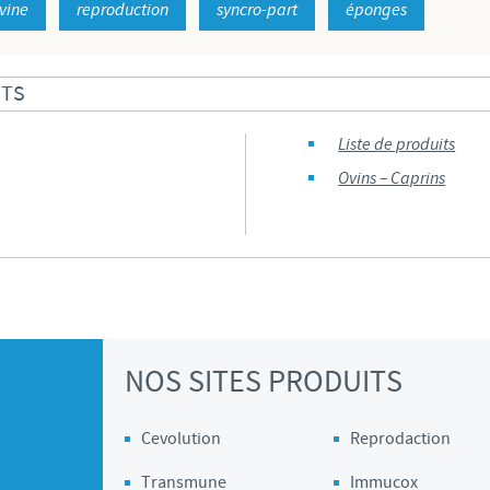
vine
reproduction
syncro-part
éponges
Les contraintes réglementaires et les pratiques médicales varient 
conséquence, les informations disponibles du site sur lequel vous entr
pertinente à l'usage dans votre pays.
ITS
Liste de produits
Ovins – Caprins
NOS SITES PRODUITS
Cevolution
Reprodaction
Transmune
Immucox