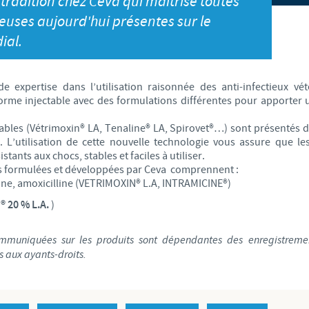
 tradition chez Ceva qui maîtrise toutes
S
Japan
ieuses aujourd'hui présentes sur le
Bulgaria
ial.
T
Korea
Canada (EN)
T
e expertise dans l’utilisation raisonnée des anti-infectieux vé
Malaysia
rme injectable avec des formulations différentes pour apporter u
Chile
T
ctables (Vétrimoxin® LA, Tenaline® LA, Spirovet®…) sont présentés
Mexico
. L’utilisation de cette nouvelle technologie vous assure que le
China
stants aux chocs, stables et faciles à utiliser.
U
es formulées et développées par Ceva comprennent :
Middle East
line, amoxicilline (VETRIMOXIN® L.A, INTRAMICINE®)
Colombia
U
 20 % L.A.
)
Netherlands
Denmark
U
ommuniquées sur les produits sont dépendantes des enregistrem
Peru
s aux ayants-droits.
Egypt
V
Philippines
Vous quittez le site pays pour accéder à un autre site du groupe.