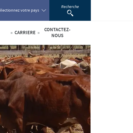
Recherche
électionnez votre pays
CONTACTEZ-
CARRIERE
oland
NOUS
Offres d'emploi
sabilité
ortugal
omania
scientifique
ussia
outh Africa
pain