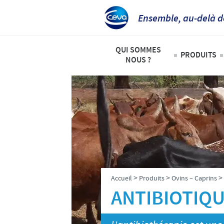
Ensemble, au-delà d
QUI SOMMES
PRODUITS
NOUS ?
Animaux
Ceva Afrique Intertropicale
Liste de
Aperçu de la société
Bovins
Notre mission
Ovins – 
Nos activités
Volailles
Nos valeurs
>
>
>
Accueil
Produits
Ovins – Caprins
Contacts équipe Ceva Afrique 
ANTIBIOTIQ