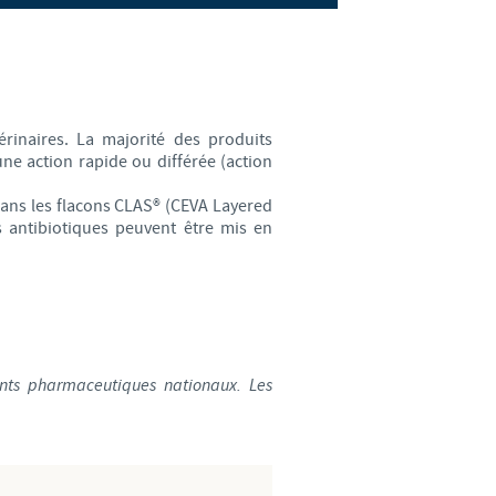
weden
hailand
unisia
térinaires. La majorité des produits
ne action rapide ou différée (action
urkey
 dans les flacons CLAS® (CEVA Layered
s antibiotiques peuvent être mis en
kraine
nited Kingdom
SA
ents pharmaceutiques nationaux. Les
ietnam