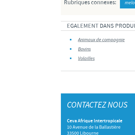
Rubriques connexes:
melo
EGALEMENT DANS PRODU
Animaux de compagnie
Bovins
Volailles
CONTACTEZ NOUS
Ceva Afrique Intertropicale
10 Avenue de la Ballastière
33500 Libourne