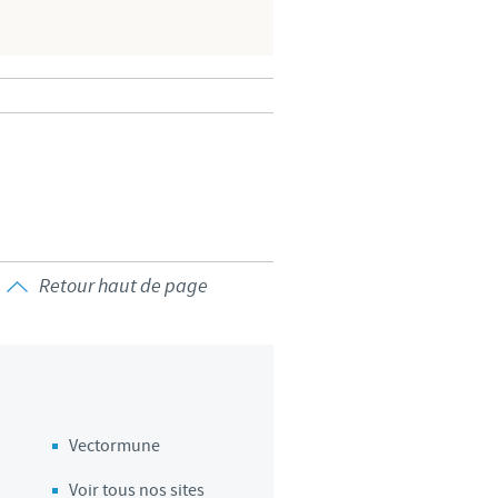
d'un pays à un autre. En
ez pourraient ne pas être
Retour haut de page
Vectormune
Voir tous nos sites