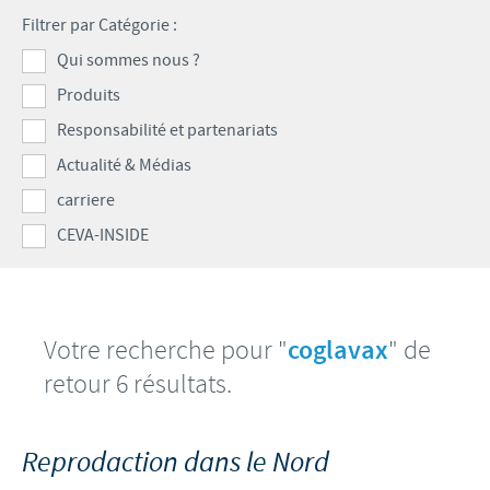
Volailles
Communiqué de presse
Filtrer par Catégorie :
Avantages du poussin Ceva Inside
Importance de la responsabilité
CARRIERE
Qui sommes nous ?
C.H.I.C.K. Program®
Programmes de soutien
Produits
Offres d'emploi
CONTACTEZ-NOUS
Vaccins couvoirs
Business et partenariat scientifique
Responsabilité et partenariats
Equipements de vaccination
Actualité & Médias
carriere
CEVA-INSIDE
Votre recherche pour "
coglavax
" de
retour 6 résultats.
Reprodaction dans le Nord