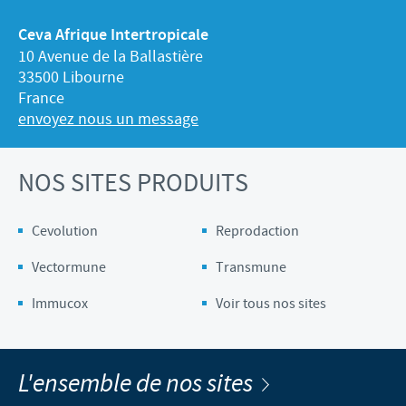
Ceva Afrique Intertropicale
10 Avenue de la Ballastière
33500 Libourne
France
envoyez nous un message
NOS SITES PRODUITS
Cevolution
Reprodaction
Vectormune
Transmune
Immucox
Voir tous nos sites
L'ensemble de nos sites