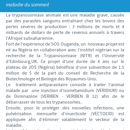
Volailles
Communiqué de presse
maladie du sommeil
Avantages du poussin Ceva Inside
Importance de la responsabilité
CARRIERE
La trypanosomiase animale est une maladie grave, causée
C.H.I.C.K. Program®
Programmes de soutien
par des parasites sanguins entraînant chez les bovins des
Offres d'emploi
pertes sévères de production : 3 millions de morts et 4
CONTACTEZ-NOUS
Vaccins couvoirs
Business et partenariat scientifique
milliards de dollars de perte de revenus annuels à travers
l'Afrique subsaharienne.
Equipements de vaccination
Fort de l’expérience de SOS Ouganda, un nouveau projet est
né au Nigéria en collaboration avec l’institut nigérian sur la
recherche de la Trypanosomiase (NITR) et l’Université
d’Edinbourg,UK. Ce projet d’une durée de 4 ans sur le
plateau de JOS (Nigéria) bénéficie d’une subvention de 1.5
million de $ de la part du conseil de Recherche de la
Biotechnologie et Biologie des Royaumes-Unis.
Le traitement antiparasitaire consiste à traiter l’animal
malade par une injection d’isométamidium (VERIDIUM) ou
de Diminazène (VERIBEN - VERIBEN B 12) afin de le
débarrasser de tous les trypanosomes.
Ensuite, pour le protéger des nouvelles infections, une
pulvérisation mensuelle d’insecticide (VECTOCID) est
appliquée afin d’éliminer valablement le vecteur de la
maladie.