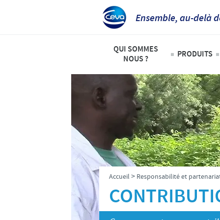
Ensemble, au-delà d
QUI SOMMES
PRODUITS
NOUS ?
Animaux
Ceva Afrique Intertropicale
Liste de
Aperçu de la société
Bovins
Notre mission
Ovins – 
Nos activités
Volailles
Nos valeurs
>
Accueil
Responsabilité et partenaria
Contacts équipe Ceva Afrique 
CONTRIBUTI