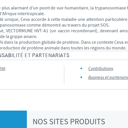
re plus alarmant d'un point de vue humanitaire, la trypanosomias
Les contraintes réglementaires et les pratiques médicales varient 
'Afrique intertropicale.
conséquence, les informations disponibles du site sur lequel vous entr
unique, Ceva accorde à cette maladie une attention particulière 
pertinente à l'usage dans votre pays.
trypanosomiase comme démontré au travers du projet SOS.
sé, VECTORMUNE HVT-A1 (un vaccin recombinant), devenant ainsi 
e la grippe aviaire.
50% dans la production globale de protéine. Dans ce contexte Ceva 
a production de protéine animale dans toutes les régions du monde.
SABILITÉ ET PARTENARIATS
ité
Contributions
Business et partenari
NOS SITES PRODUITS