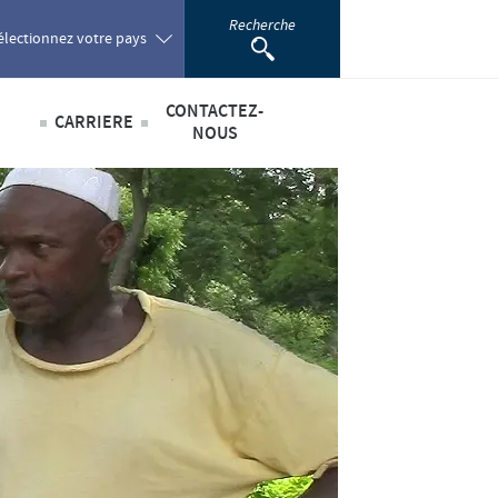
Recherche
électionnez votre pays
CONTACTEZ-
CARRIERE
oland
NOUS
Offres d'emploi
sabilité
ortugal
omania
scientifique
ussia
outh Africa
pain