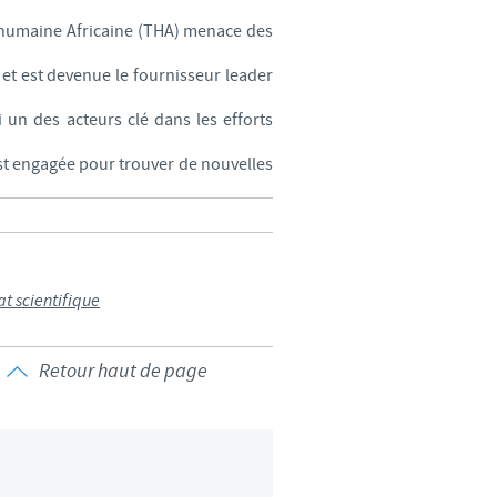
e humaine Africaine (THA) menace des
d'un pays à un autre. En
ez pourraient ne pas être
et est devenue le fournisseur leader
un des acteurs clé dans les efforts
est engagée pour trouver de nouvelles
at scientifique
Retour haut de page