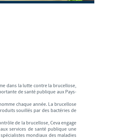
weden
hailand
unisia
urkey
kraine
 dans la lutte contre la brucellose,
nited Kingdom
mportante de santé publique aux Pays-
 l'homme chaque année. La brucellose
SA
oduits souillés par des bactéries de
ntrôle de la brucellose, Ceva engage
ietnam
 aux services de santé publique une
s spécialistes mondiaux des maladies