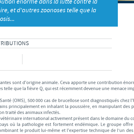
ution énorme dans la lutte contre la
S
Japan
ire, et d'autres zoonoses telle que la
Bulgaria
sis...
T
Korea
Canada (EN)
T
Malaysia
RIBUTIONS
Chile
T
Mexico
China
U
Middle East
Colombia
es sont d'origine animale. Ceva apporte une contribution énorme
U
ses telle que la fièvre Q, qui est récemment devenue une menace i
Netherlands
Denmark
 Santé (OMS), 500 000 cas de brucellose sont diagnostiqués chez
U
ns principalement en inhalant la poussière, en manipulant des pr
Peru
on traité des animaux infectés.
Egypt
étérinaire international activement présent dans le domaine du co
V
Philippines
 pays où la pathologie est fortement endémique. Le groupe offre
ombinant le produit lui-même et l'expertise technique de l’un de
Vous quittez le site pays pour accéder à un autre site du groupe.