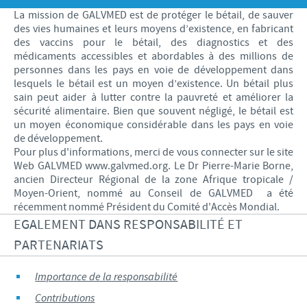
Volailles
Communiqué de presse
La mission de GALVMED est de protéger le bétail, de sauver
Avantages du poussin Ceva Inside
Importance de la responsabilité
CARRIERE
des vies humaines et leurs moyens d’existence, en fabricant
des vaccins pour le bétail, des diagnostics et des
C.H.I.C.K. Program®
Programmes de soutien
médicaments accessibles et abordables à des millions de
Offres d'emploi
CONTACTEZ-NOUS
personnes dans les pays en voie de développement dans
Vaccins couvoirs
Business et partenariat scientifique
lesquels le bétail est un moyen d’existence. Un bétail plus
sain peut aider à lutter contre la pauvreté et améliorer la
Equipements de vaccination
sécurité alimentaire. Bien que souvent négligé, le bétail est
un moyen économique considérable dans les pays en voie
de développement.
Pour plus d'informations, merci de vous connecter sur le site
Web GALVMED www.galvmed.org. Le Dr Pierre-Marie Borne,
ancien Directeur Régional de la zone Afrique tropicale /
Moyen-Orient, nommé au Conseil de GALVMED a été
récemment nommé Président du Comité d'Accès Mondial.
EGALEMENT DANS RESPONSABILITÉ ET
PARTENARIATS
Importance de la responsabilité
Contributions