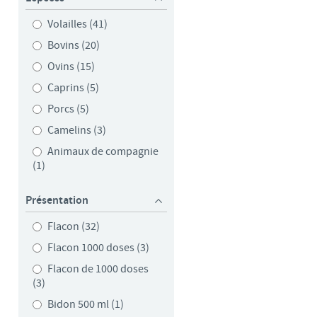
Volailles (41)
d'un pays à un autre. En
ez pourraient ne pas être
Bovins (20)
Ovins (15)
Caprins (5)
Porcs (5)
Camelins (3)
Animaux de compagnie
(1)
Présentation
Flacon (32)
Flacon 1000 doses (3)
Flacon de 1000 doses
(3)
Bidon 500 ml (1)