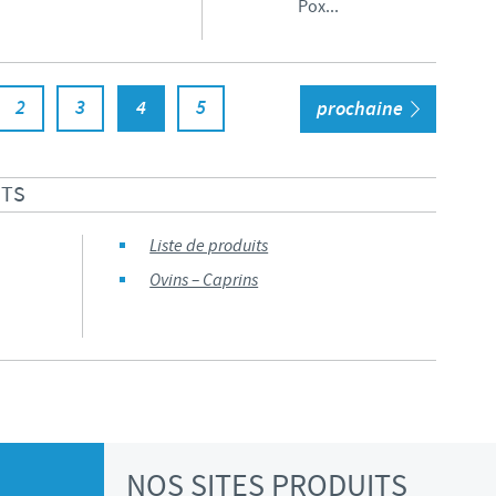
Pox...
2
3
4
5
prochaine
ITS
Liste de produits
Ovins – Caprins
NOS SITES PRODUITS