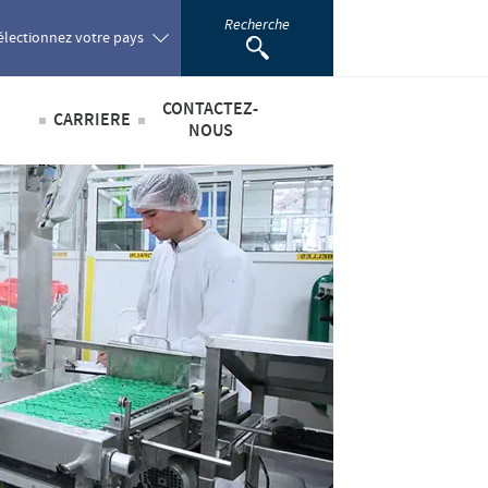
Recherche
électionnez votre pays
CONTACTEZ-
CARRIERE
oland
NOUS
Offres d'emploi
sabilité
ortugal
omania
scientifique
ussia
outh Africa
pain