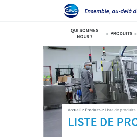
Ensemble, au-delà d
QUI SOMMES
PRODUITS
NOUS ?
Animaux
Ceva Afrique Intertropicale
Liste de
Aperçu de la société
Bovins
Notre mission
Ovins – 
Nos activités
Volailles
Nos valeurs
>
>
Accueil
Produits
Liste de produits
Contacts équipe Ceva Afrique 
LISTE DE PR