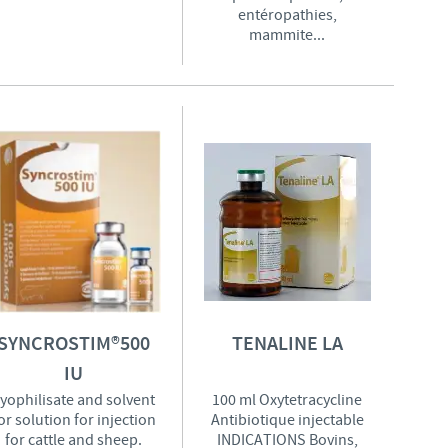
entéropathies,
mammite...
Les contraintes réglementaires et les pratiques médicales varient 
conséquence, les informations disponibles du site sur lequel vous entr
pertinente à l'usage dans votre pays.
SYNCROSTIM®500
TENALINE LA
IU
yophilisate and solvent
100 ml Oxytetracycline
or solution for injection
Antibiotique injectable
for cattle and sheep.
INDICATIONS Bovins,