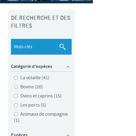
weden
DE RECHERCHE ET DES
hailand
FILTRES
unisia
urkey
Catégorie d'espèces
kraine
La volaille (41)
Bovins (20)
nited Kingdom
Ovins et caprins (15)
SA
Les porcs (5)
Animaux de compagnie
(1)
ietnam
Espèces