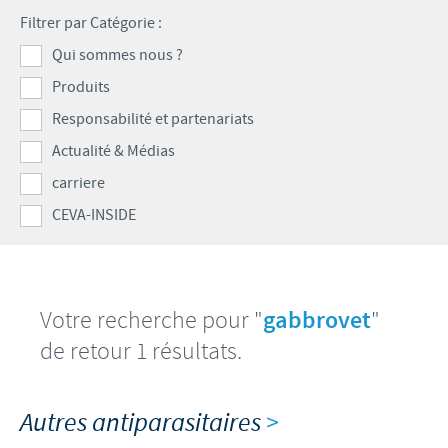
Volailles
Communiqué de presse
Filtrer par Catégorie :
Avantages du poussin Ceva Inside
Importance de la responsabilité
CARRIERE
Qui sommes nous ?
C.H.I.C.K. Program®
Programmes de soutien
Produits
Offres d'emploi
CONTACTEZ-NOUS
Vaccins couvoirs
Business et partenariat scientifique
Responsabilité et partenariats
Equipements de vaccination
Actualité & Médias
carriere
CEVA-INSIDE
Votre recherche pour "
gabbrovet
"
de retour 1 résultats.
Autres antiparasitaires
>