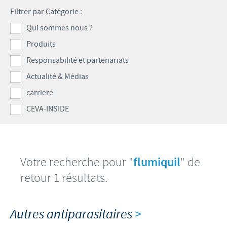
Volailles
Communiqué de presse
Filtrer par Catégorie :
Avantages du poussin Ceva Inside
Importance de la responsabilité
CARRIERE
Qui sommes nous ?
C.H.I.C.K. Program®
Programmes de soutien
Produits
Offres d'emploi
CONTACTEZ-NOUS
Vaccins couvoirs
Business et partenariat scientifique
Responsabilité et partenariats
Equipements de vaccination
Actualité & Médias
carriere
CEVA-INSIDE
Votre recherche pour "
flumiquil
" de
retour 1 résultats.
Autres antiparasitaires
>