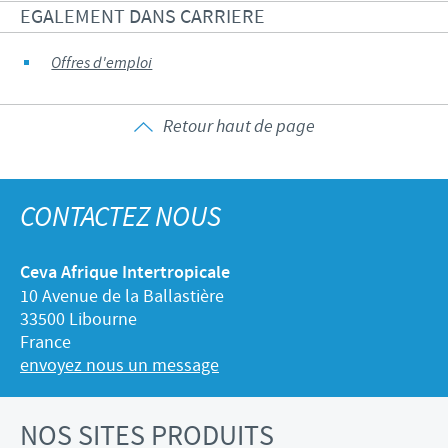
Volailles
Communiqué de presse
EGALEMENT DANS CARRIERE
Avantages du poussin Ceva Inside
Importance de la responsabilité
CARRIERE
Offres d'emploi
C.H.I.C.K. Program®
Programmes de soutien
Offres d'emploi
CONTACTEZ-NOUS
Vaccins couvoirs
Business et partenariat scientifique
Retour haut de page
Equipements de vaccination
CONTACTEZ NOUS
Ceva Afrique Intertropicale
10 Avenue de la Ballastière
33500 Libourne
France
envoyez nous un message
NOS SITES PRODUITS