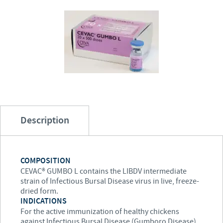
Volailles
Communiqué de presse
Avantages du poussin Ceva Inside
Importance de la responsabilité
CARRIERE
C.H.I.C.K. Program®
Programmes de soutien
Offres d'emploi
CONTACTEZ-NOUS
Vaccins couvoirs
Business et partenariat scientifique
Equipements de vaccination
Description
COMPOSITION
CEVAC® GUMBO L contains the LIBDV intermediate
strain of Infectious Bursal Disease virus in live, freeze-
dried form.
INDICATIONS
For the active immunization of healthy chickens
against Infectious Bursal Disease (Gumboro Disease).