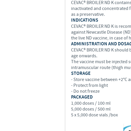
CEVAC® BROILER ND K contains t
inactivated and concentrated 
as a preservative.
INDICATIONS
CEVAC® BROILER ND K is recom
against Newcastle Disease (ND)
the live ND vaccine, in case of 
ADMINISTRATION AND DOSA
CEVAC® BROILER ND K should b
age onwards.
The vaccine must be injected s
intramuscular route (thigh musc
STORAGE
- Store vaccine between +2°C a
- Protect from light
- Do not freeze
PACKAGED
1,000 doses / 100 ml
5,000 doses / 500 ml
5 x 5,000 dose vials /box