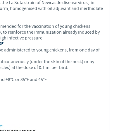
he La Sota strain of Newcastle disease virus, in
form, homogenised with oil adjuvant and merthiolate
Les contraintes réglementaires et les pratiques médicales varient 
conséquence, les informations disponibles du site sur lequel vous entr
pertinente à l'usage dans votre pays.
mended for the vaccination of young chickens
, to reinforce the immunization already induced by
high infective pressure.
GE
e administered to young chickens, from one day of
ubcutaneously (under the skin of the neck) or by
les) at the dose of 0.1 ml per bird.
nd +8°C or 35°F and 45°F