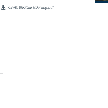
S
Japan
CEVAC BROILER ND K Eng.pdf
Bulgaria
T
Korea
Canada (EN)
T
Malaysia
Chile
T
Mexico
China
U
Middle East
Colombia
U
Netherlands
Denmark
U
Peru
Egypt
V
Philippines
Vous quittez le site pays pour accéder à un autre site du groupe.