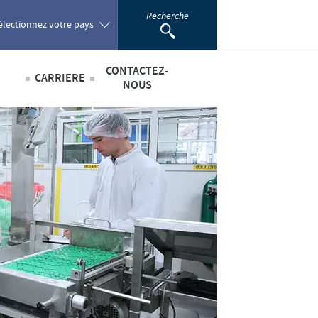
Recherche
électionnez votre pays
CONTACTEZ-
CARRIERE
oland
NOUS
Offres d'emploi
sabilité
ortugal
omania
scientifique
ussia
outh Africa
pain