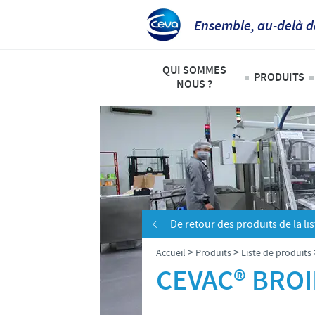
Ensemble, au-delà d
QUI SOMMES
PRODUITS
NOUS ?
Animaux
Ceva Afrique Intertropicale
Liste de
Aperçu de la société
Bovins
Notre mission
Ovins – 
Nos activités
De retour des produits de la lis
Volailles
Nos valeurs
>
>
Accueil
Produits
Liste de produits
Contacts équipe Ceva Afrique 
CEVAC® BROI