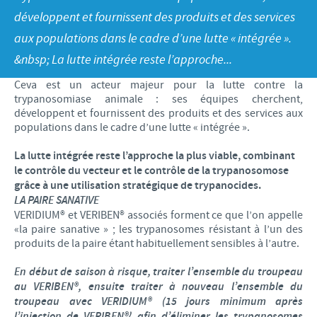
Volailles
Communiqué de presse
développent et fournissent des produits et des services
Avantages du poussin Ceva Inside
Importance de la responsabilité
CARRIERE
aux populations dans le cadre d’une lutte « intégrée ».
C.H.I.C.K. Program®
Programmes de soutien
&nbsp; La lutte intégrée reste l’approche...
Offres d'emploi
CONTACTEZ-NOUS
Vaccins couvoirs
Business et partenariat scientifique
Ceva est un acteur majeur pour la lutte contre la
trypanosomiase animale : ses équipes cherchent,
Equipements de vaccination
développent et fournissent des produits et des services aux
populations dans le cadre d’une lutte « intégrée ».
La lutte intégrée reste l’approche la plus viable, combinant
le contrôle du vecteur et le contrôle de la trypanosomose
grâce à une utilisation stratégique de trypanocides.
LA PAIRE SANATIVE
VERIDIUM® et VERIBEN® associés forment ce que l’on appelle
«la paire sanative » ; les trypanosomes résistant à l’un des
produits de la paire étant habituellement sensibles à l’autre.
En début de saison à risque, traiter l’ensemble du troupeau
au VERIBEN®, ensuite traiter à nouveau l’ensemble du
troupeau avec VERIDIUM® (15 jours minimum après
l’injection de VERIBEN®) afin d’éliminer les trypanosomes