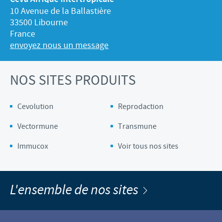
10 Avenue de la Ballastière
33500 Libourne
France
envoyez nous un message
NOS SITES PRODUITS
Cevolution
Reprodaction
Vectormune
Transmune
Immucox
Voir tous nos sites
L'ensemble de nos sites