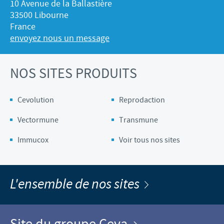
10 Avenue de la Ballastière
33500 Libourne
France
envoyez nous un message
NOS SITES PRODUITS
Cevolution
Reprodaction
Vectormune
Transmune
Immucox
Voir tous nos sites
L'ensemble de nos sites