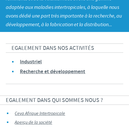
Volailles
Communiqué de presse
adaptée aux maladies intertropicales, à laquelle nous
Avantages du poussin Ceva Inside
Importance de la responsabilité
CARRIERE
avons dédié une part très importante à la recherche, au
C.H.I.C.K. Program®
Programmes de soutien
développement, à la fabrication et la distribution...
Offres d'emploi
CONTACTEZ-NOUS
Vaccins couvoirs
Business et partenariat scientifique
Equipements de vaccination
EGALEMENT DANS NOS ACTIVITÉS
Industriel
Recherche et développement
EGALEMENT DANS QUI SOMMES NOUS ?
Ceva Afrique Intertropicale
Aperçu de la société