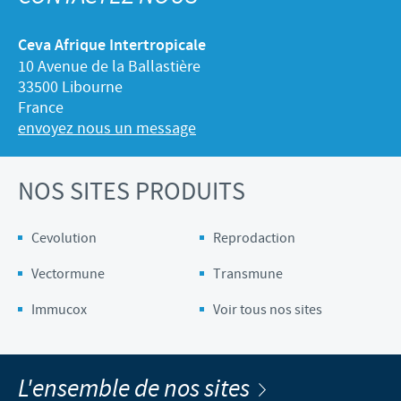
Ceva Afrique Intertropicale
10 Avenue de la Ballastière
33500 Libourne
France
envoyez nous un message
NOS SITES PRODUITS
Cevolution
Reprodaction
Vectormune
Transmune
Immucox
Voir tous nos sites
L'ensemble de nos sites