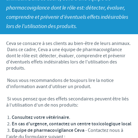
Volailles
Communiqué de presse
pharmacovigilance dont le rôle est: détecter, évaluer,
Avantages du poussin Ceva Inside
Importance de la responsabilité
CARRIERE
comprendre et prévenir d'éventuels effets indésirables
C.H.I.C.K. Program®
Programmes de soutien
lors de l'utilisation des produits.
Offres d'emploi
CONTACTEZ-NOUS
Vaccins couvoirs
Business et partenariat scientifique
Ceva se consacre à ses clients au bien-être de leurs animaux.
Equipements de vaccination
Dans ce cadre, Ceva a une équipe de pharmacovigilance
dont le rôle est: détecter, évaluer, comprendre et prévenir
d'éventuels effets indésirables lors de l'utilisation des
produits.
Nous vous recommandons de toujours lire la notice
d'information avant d'utiliser un produit.
Si vous pensez que des effets secondaires peuvent être liés
à l’utilisation d’un de nos produits:
1.
Consultez votre vétérinaire
.
2.
En cas d'urgence, contactez un centre toxicologique local
3.
Equipe de pharmacovigilance Ceva
- Contactez nous à
l'aide du formulaire suivant :