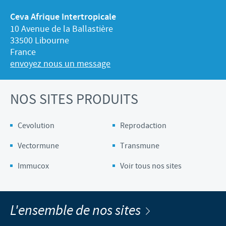
Ceva Afrique Intertropicale
10 Avenue de la Ballastière
33500 Libourne
France
envoyez nous un message
NOS SITES PRODUITS
Cevolution
Reprodaction
Vectormune
Transmune
Immucox
Voir tous nos sites
L'ensemble de nos sites