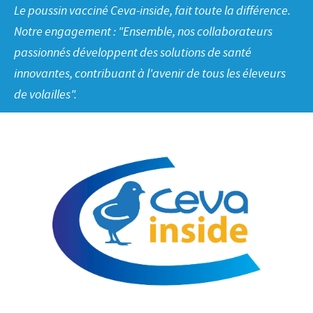
Volailles
Communiqué de presse
Le poussin vacciné Ceva-inside, fait toute la différence.
Avantages du poussin Ceva Inside
Importance de la responsabilité
CARRIERE
Notre engagement : "Ensemble, nos collaborateurs
C.H.I.C.K. Program®
Programmes de soutien
passionnés développent des solutions de santé
Offres d'emploi
CONTACTEZ-NOUS
innovantes, contribuant à l'avenir de tous les éleveurs
Vaccins couvoirs
Business et partenariat scientifique
de volailles".
Equipements de vaccination