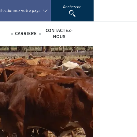
Recherche
électionnez votre pays
CONTACTEZ-
CARRIERE
oland
NOUS
Offres d'emploi
sabilité
ortugal
omania
scientifique
ussia
outh Africa
pain