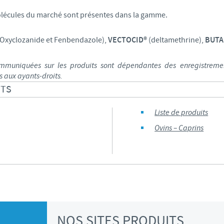
 molécules du marché sont présentes dans la gamme.
Les contraintes réglementaires et les pratiques médicales varient 
conséquence, les informations disponibles du site sur lequel vous entr
pertinente à l'usage dans votre pays.
(Oxyclozanide et Fenbendazole),
VECTOCID®
(deltamethrine),
BUTA
ommuniquées sur les produits sont dépendantes des enregistrem
s aux ayants-droits.
ITS
Liste de produits
Ovins – Caprins
NOS SITES PRODUITS