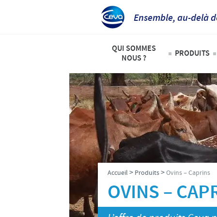
Ensemble, au-delà d
QUI SOMMES
PRODUITS
NOUS ?
Animaux
Ceva Afrique Intertropicale
Liste de
Aperçu de la société
Bovins
Notre mission
Ovins – 
Nos activités
Volailles
Nos valeurs
>
>
Accueil
Produits
Ovins – Caprins
Contacts équipe Ceva Afrique 
OVINS – CAP