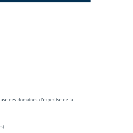
weden
hailand
unisia
urkey
kraine
nited Kingdom
 base des domaines d’expertise de la
SA
ietnam
es)