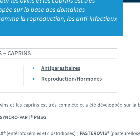
our les ovins et les caprins est très
S
Japan
ppée sur la base des domaines
Bulgaria
 comme la reproduction, les anti-infectieux
T
Korea
Canada (EN)
T
Malaysia
Chile
 – CAPRINS
T
Mexico
China
Antiparasitaires
U
Middle East
Reproduction/Hormones
Colombia
U
Netherlands
Denmark
vins et les caprins est très complète et a été développée sur la
U
Peru
SYNCRO-PART® PMSG
Egypt
V
Philippines
AX®
(entérotoxémies et clostridioses) ;
PASTEROVIS®
(pasteurellos
Vous quittez le site pays pour accéder à un autre site du groupe.