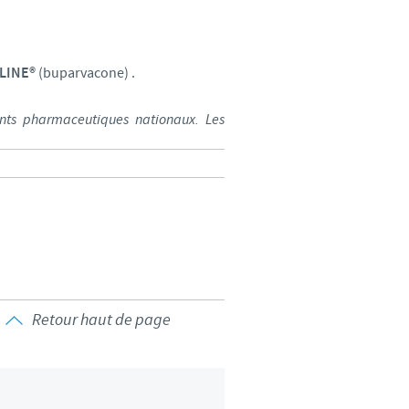
d'un pays à un autre. En
ez pourraient ne pas être
LINE®
(buparvacone) .
ents pharmaceutiques nationaux. Les
Retour haut de page