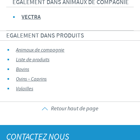
EGALEMENT DANS ANIMAUX DE COMPAGNIE
Volailles
Communiqué de presse
Avantages du poussin Ceva Inside
Importance de la responsabilité
CARRIERE
VECTRA
C.H.I.C.K. Program®
Programmes de soutien
Offres d'emploi
CONTACTEZ-NOUS
Vaccins couvoirs
Business et partenariat scientifique
EGALEMENT DANS PRODUITS
Equipements de vaccination
Animaux de compagnie
Liste de produits
Bovins
Ovins – Caprins
Volailles
Retour haut de page
CONTACTEZ NOUS