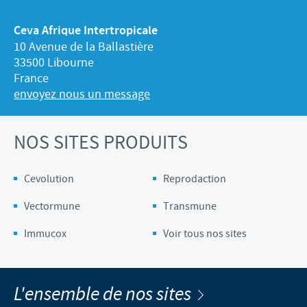
Ceva Afrique Intertropicale
10 Avenue de la Ballastière
33500 Libourne
France
envoyez nous un message
NOS SITES PRODUITS
Cevolution
Reprodaction
Vectormune
Transmune
Immucox
Voir tous nos sites
L'ensemble de nos sites