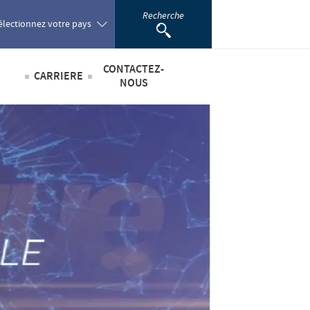
Recherche
électionnez votre pays
CONTACTEZ-
CARRIERE
oland
NOUS
Offres d'emploi
sabilité
ortugal
omania
scientifique
ussia
outh Africa
pain