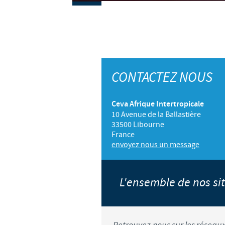
CONTACTEZ NOUS
Ceva Afrique Intertropicale
10 Avenue de la Ballastière
33500 Libourne
France
envoyez nous un message
L'ensemble de nos s