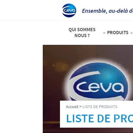
Ensemble, au-delà d
QUI SOMMES
PRODUITS
NOUS ?
Animaux
Ceva Afrique Intertropicale
Liste de
Aperçu de la société
Bovins
Notre mission
Ovins – 
Nos activités
Volailles
Nos valeurs
>
Accueil
LISTE DE PRODUITS
Contacts équipe Ceva Afrique 
LISTE DE PR