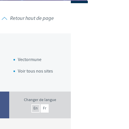
weden
Retour haut de page
hailand
unisia
urkey
Vectormune
kraine
Voir tous nos sites
nited Kingdom
SA
Changer de langue
En
Fr
ietnam